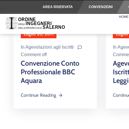
AREA RISERVATA
CONVENZIONI
HOME
Luglio 20, 2011
Luglio
In
Agevolazioni agli Iscritti
In
Agevol
Comment off
Commen
Convenzione Conto
Agevo
Professionale BBC
Iscrit
Aquara
Leggi
Continue Reading
Continu