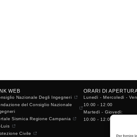
INK WEB
ORARI DI APERTUR
nsiglio Nazionale Degli Ingegneri
Lunedì - Mercoledì - Ven
ndazione del Consiglio Nazionale
10:00 - 12:00
gegneri
Martedì - Giovedì:
rtale Sismica Regione Campania
10:00 - 12:00 / 14:30 - 
Luis
otezione Civile
Per fornire 