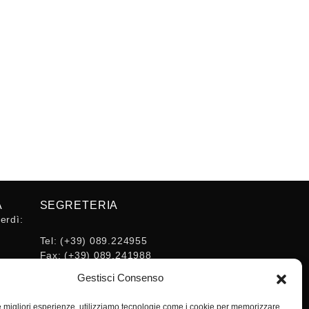
A
SEGRETERIA
erdì:
Tel:
(+39) 089.224955
Fax:
(+39) 089.241988
16:30
E-mail:
Gestisci Consenso
segreteria@ordineingsa.it
PEC:
le migliori esperienze, utilizziamo tecnologie come i cookie per memorizzare