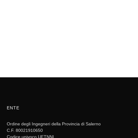
ENTE
Ordine degli Ingegneri della Provincia di Salerno
C.F. 80021910650
Codice univoco UFTNNL