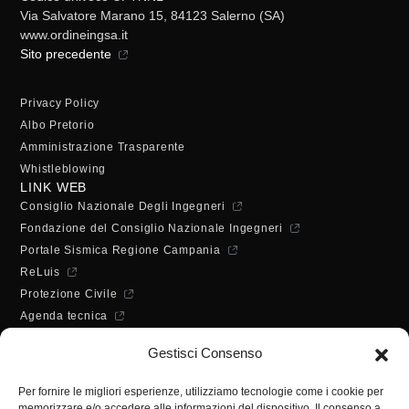
Via Salvatore Marano 15, 84123 Salerno (SA)
www.ordineingsa.it
Sito precedente
Privacy Policy
Albo Pretorio
Amministrazione Trasparente
Whistleblowing
LINK WEB
Consiglio Nazionale Degli Ingegneri
Fondazione del Consiglio Nazionale Ingegneri
Portale Sismica Regione Campania
ReLuis
Protezione Civile
Agenda tecnica
Dichiarazione di accessibilità
Gestisci Consenso
ORARI DI APERTURA
Lunedì - Mercoledì - Venerdì:
Per fornire le migliori esperienze, utilizziamo tecnologie come i cookie per
10:00 - 12:00
memorizzare e/o accedere alle informazioni del dispositivo. Il consenso a