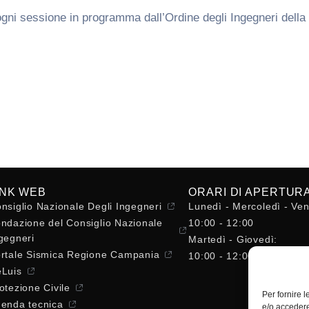
ogni sessione in programma dall’Ordine degli Ingegneri della 
INK WEB
ORARI DI APERTUR
nsiglio Nazionale Degli Ingegneri
Lunedì - Mercoledì - Ven
ndazione del Consiglio Nazionale
10:00 - 12:00
gegneri
Martedì - Giovedì:
rtale Sismica Regione Campania
10:00 - 12:00 / 14:30 - 
Luis
otezione Civile
Per fornire 
enda tecnica
e/o accedere