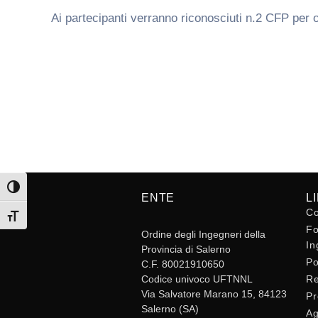
Ai partecipanti verranno riconosciuti n.2 CFP per 
Attiva/disattiva alto contrasto
ENTE
L
Co
Attiva/disattiva dimensione testo
Fo
Ordine degli Ingegneri della
In
Provincia di Salerno
Po
C.F. 80021910650
Codice univoco UFTNNL
Re
Via Salvatore Marano 15, 84123
Pr
Salerno (SA)
Ag