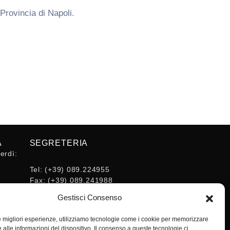
Provincia di Napoli.
A
SEGRETERIA
erdì:
Tel:
(+39) 089.224955
Fax:
(+39) 089.241988
16:30
E-mail:
Gestisci Consenso
segreteria@ordineingsa.it
PEC:
le migliori esperienze, utilizziamo tecnologie come i cookie per memorizzare
segreteria.ordine@ordingsa.it
 alle informazioni del dispositivo. Il consenso a queste tecnologie ci