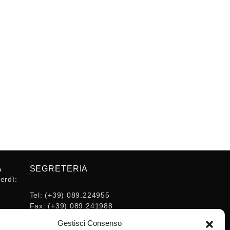
A
SEGRETERIA
erdì:
Tel:
(+39) 089.224955
Fax:
(+39) 089.241988
16:30
E-mail:
Gestisci Consenso
segreteria@ordineingsa.it