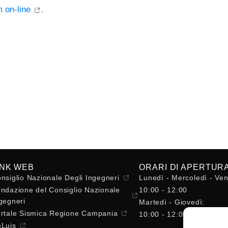
m on-line
.
INK WEB
ORARI DI APERTUR
nsiglio Nazionale Degli Ingegneri
Lunedì - Mercoledì - Ven
ndazione del Consiglio Nazionale
10:00 - 12:00
gegneri
Martedì - Giovedì:
rtale Sismica Regione Campania
10:00 - 12:00 / 14:30 - 
Luis