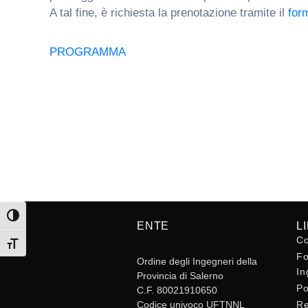
A tal fine, è richiesta la prenotazione tramite il
for
PROGRAMMA
Attiva/disattiva alto contrasto
ENTE
L
Co
Attiva/disattiva dimensione testo
Fo
Ordine degli Ingegneri della
In
Provincia di Salerno
Po
C.F. 80021910650
Codice univoco UFTNNL
Re