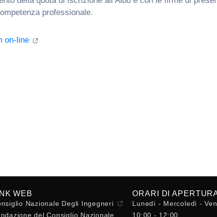
ento della quota di iscrizione all’Albo e con le firme di pres
competenza professionale.
m on-line
INK WEB
ORARI DI APERTUR
nsiglio Nazionale Degli Ingegneri
Lunedì - Mercoledì - Ven
ndazione del Consiglio Nazionale
10:00 - 12:00