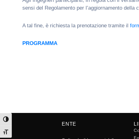
Agli Ingegneri partecipanti, in regola con il versam
sensi del Regolamento per l’aggiornamento della 
A tal fine, è richiesta la prenotazione tramite il
for
PROGRAMMA
Attiva/disattiva alto contrasto
ENTE
L
Co
Attiva/disattiva dimensione testo
Fo