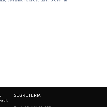
enza, verranno riconosciuti n. 3 CFP, ai
A
SEGRETERIA
erdì: