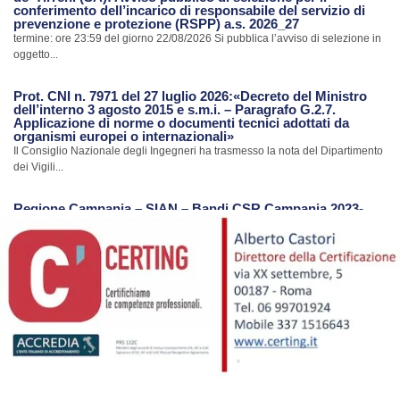
conferimento dell’incarico di responsabile del servizio di
prevenzione e protezione (RSPP) a.s. 2026_27
termine: ore 23:59 del giorno 22/08/2026 Si pubblica l’avviso di selezione in
oggetto...
Prot. CNI n. 7971 del 27 luglio 2026:«Decreto del Ministro
dell’interno 3 agosto 2015 e s.m.i. – Paragrafo G.2.7.
Applicazione di norme o documenti tecnici adottati da
organismi europei o internazionali»
Il Consiglio Nazionale degli Ingegneri ha trasmesso la nota del Dipartimento
dei Vigili...
Regione Campania – SIAN – Bandi CSR Campania 2023-
2027
La Regione Campania con riferimento al Portale SIAN ha trasmesso una
nota con...
Avvio procedimento di revisione Albo CTU e Periti del
Tribunale di Nola
Con nota Prot. n.7385 del 24.07.2026 il Tribunale di Nola ha comunicato
l’avvio...
Ripristino Servizi Portale S.I.smi.CA. Regione Campania
Con riferimento alla notizia pubblicata in data 17/07/2026 sul sito dell’Ordine,