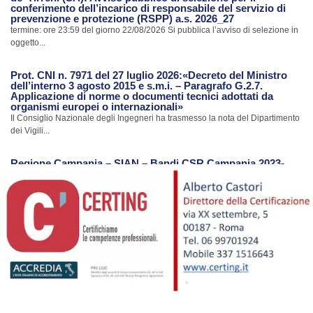
conferimento dell’incarico di responsabile del servizio di
prevenzione e protezione (RSPP) a.s. 2026_27
termine: ore 23:59 del giorno 22/08/2026 Si pubblica l’avviso di selezione in
oggetto...
Prot. CNI n. 7971 del 27 luglio 2026:«Decreto del Ministro
dell’interno 3 agosto 2015 e s.m.i. – Paragrafo G.2.7.
Applicazione di norme o documenti tecnici adottati da
organismi europei o internazionali»
Il Consiglio Nazionale degli Ingegneri ha trasmesso la nota del Dipartimento
dei Vigili...
Regione Campania – SIAN – Bandi CSR Campania 2023-
2027
La Regione Campania con riferimento al Portale SIAN ha trasmesso una
nota con...
Avvio procedimento di revisione Albo CTU e Periti del
Tribunale di Nola
Con nota Prot. n.7385 del 24.07.2026 il Tribunale di Nola ha comunicato
l’avvio...
Ripristino Servizi Portale S.I.smi.CA. Regione Campania
Con riferimento alla notizia pubblicata in data 17/07/2026 sul sito dell’Ordine,